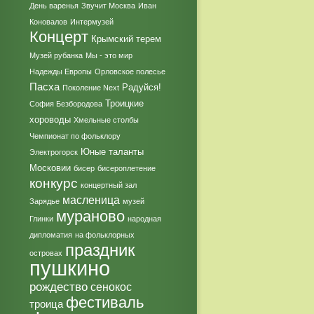
День варенья
Звучит Москва
Иван
Коновалов
Интермузей
Концерт
Крымский терем
Музей рубанка
Мы - это мир
Надежды Европы
Орловское полесье
Пасха
Радуйся!
Поколение Next
Троицкие
София Безбородова
хороводы
Хмельные столбы
Чемпионат по фольклору
Юные таланты
Электрогорск
Московии
бисер
бисероплетение
конкурс
концертный зал
масленица
Зарядье
музей
мураново
Глинки
народная
дипломатия
на фольклорных
праздник
островах
пушкино
рождество
сенокос
фестиваль
троица