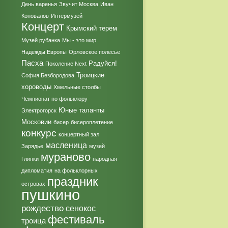
День варенья
Звучит Москва
Иван
Коновалов
Интермузей
Концерт
Крымский терем
Музей рубанка
Мы - это мир
Надежды Европы
Орловское полесье
Пасха
Радуйся!
Поколение Next
Троицкие
София Безбородова
хороводы
Хмельные столбы
Чемпионат по фольклору
Юные таланты
Электрогорск
Московии
бисер
бисероплетение
конкурс
концертный зал
масленица
Зарядье
музей
мураново
Глинки
народная
дипломатия
на фольклорных
праздник
островах
пушкино
рождество
сенокос
фестиваль
троица